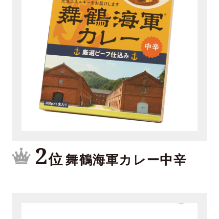
2
位
舞鶴海軍カレー中辛