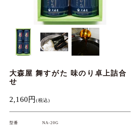
大森屋 舞すがた 味のり卓上詰合
せ
2,160円
(税込)
型番
NA-20G