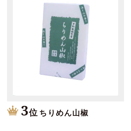
3
位
ちりめん山椒