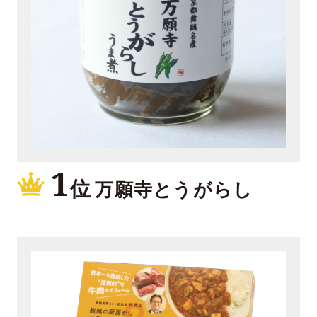
1
位
万願寺とうがらし