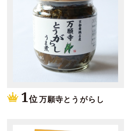
1
位
万願寺とうがらし