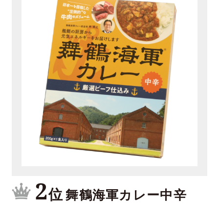
2
位
舞鶴海軍カレー中辛