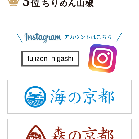
3
位
ちりめん山椒