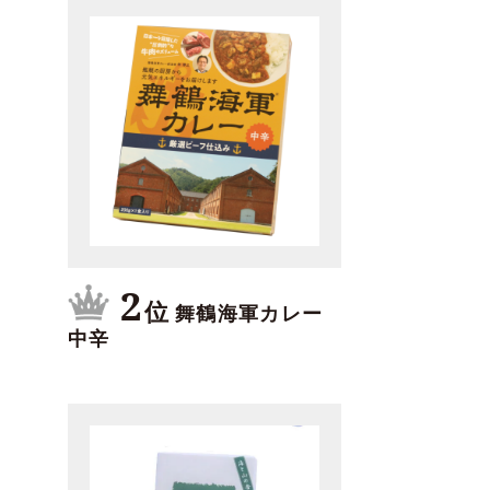
2
位
舞鶴海軍カレー
中辛