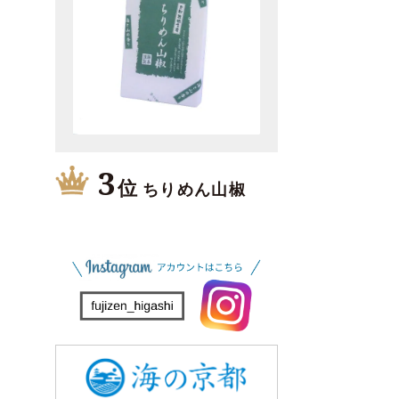
3
位
ちりめん山椒