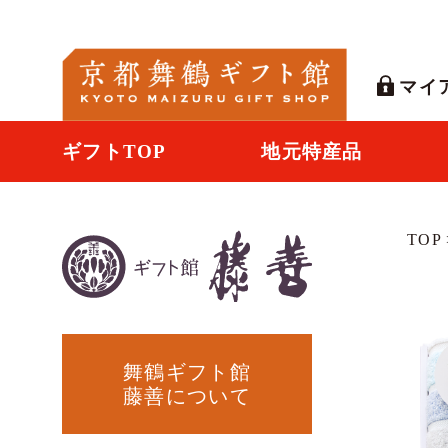
マイ
ギフトTOP
地元特産品
TOP
舞鶴ギフト館
藤善について