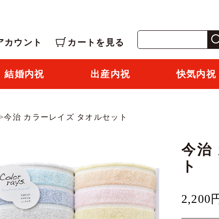
アカウント
カートを見る
結婚内祝
出産内祝
快気内祝
>
今治 カラーレイズ タオルセット
今治
ト
2,200