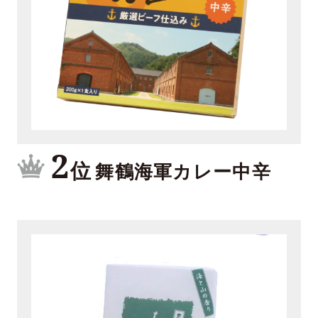
2
位
舞鶴海軍カレー中辛