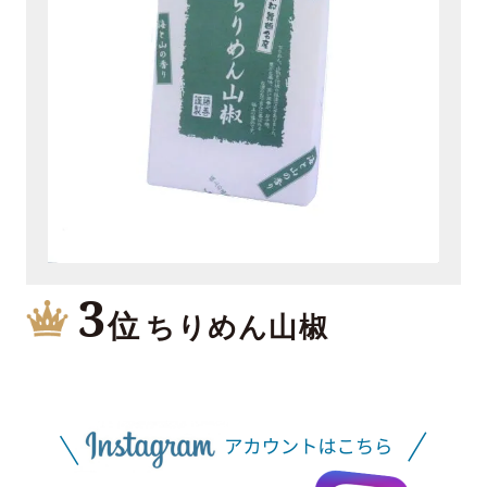
3
位
ちりめん山椒