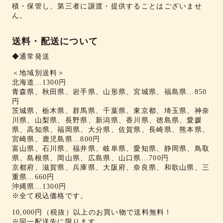
積・保管し、第三者に譲渡・提供することはございませ
ん。
送料・配送について
◆通常発送
＜地域別送料＞
北海道…1300円
青森県、秋田県、岩手県、山形県、宮城県、福島県…850
円
茨城県、栃木県、群馬県、千葉県、東京都、埼玉県、神奈
川県、山梨県、長野県、新潟県、香川県、徳島県、愛媛
県、高知県、福岡県、大分県、佐賀県、長崎県、熊本県、
宮崎県、鹿児島県…800円
富山県、石川県、福井県、岐阜県、愛知県、静岡県、鳥取
県、島根県、岡山県、広島県、山口県…700円
京都府、滋賀県、兵庫県、大阪府、奈良県、和歌山県、三
重県…660円
沖縄県…1300円
※全て税込価格です。
10,000円（税抜）以上のお買い物で送料無料！
※同一配送先に限ります。