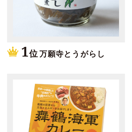
1
位
万願寺とうがらし