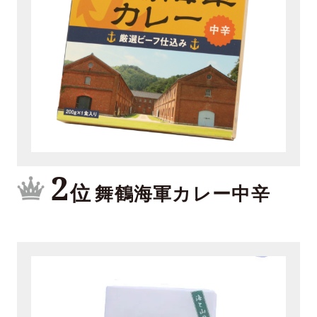
2
位
舞鶴海軍カレー中辛