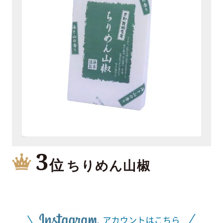
3
位
ちりめん山椒