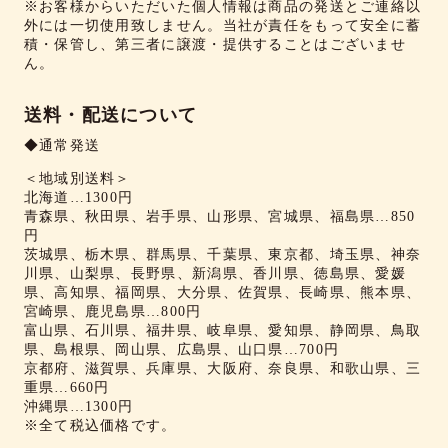
※お客様からいただいた個人情報は商品の発送とご連絡以
外には一切使用致しません。当社が責任をもって安全に蓄
積・保管し、第三者に譲渡・提供することはございませ
ん。
送料・配送について
◆通常発送
＜地域別送料＞
北海道…1300円
青森県、秋田県、岩手県、山形県、宮城県、福島県…850
円
茨城県、栃木県、群馬県、千葉県、東京都、埼玉県、神奈
川県、山梨県、長野県、新潟県、香川県、徳島県、愛媛
県、高知県、福岡県、大分県、佐賀県、長崎県、熊本県、
宮崎県、鹿児島県…800円
富山県、石川県、福井県、岐阜県、愛知県、静岡県、鳥取
県、島根県、岡山県、広島県、山口県…700円
京都府、滋賀県、兵庫県、大阪府、奈良県、和歌山県、三
重県…660円
沖縄県…1300円
※全て税込価格です。