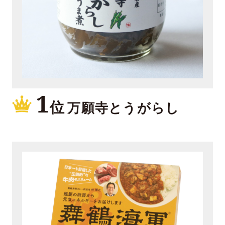
1
位
万願寺とうがらし