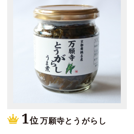
1
位
万願寺とうがらし