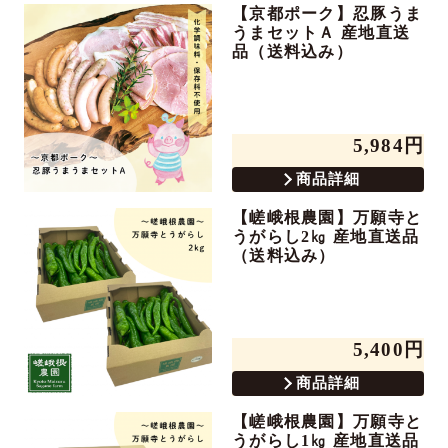
【京都ポーク】忍豚うま
うまセットＡ 産地直送
品（送料込み）
5,984円
商品詳細
【嵯峨根農園】万願寺と
うがらし2㎏ 産地直送品
（送料込み）
5,400円
商品詳細
【嵯峨根農園】万願寺と
うがらし1㎏ 産地直送品