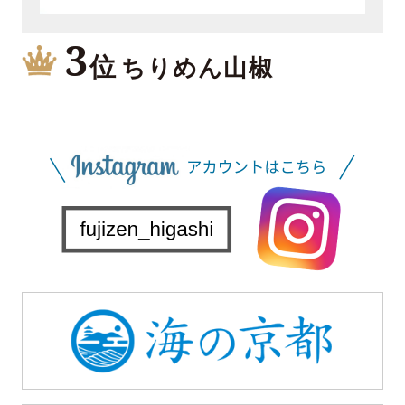
3
位
ちりめん山椒