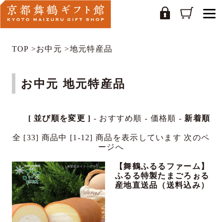
TOP
>
お中元
>
地元特産品
お中元 地元特産品
[ 並び順を変更 ]
-
おすすめ順
-
価格順
-
新着順
全 [33] 商品中 [1-12] 商品を表示しています
次のペ
ージへ
【舞鶴ふるるファーム】
ふるる特製たまごろぉる
産地直送品（送料込み）