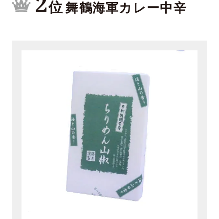
2
位
舞鶴海軍カレー中辛